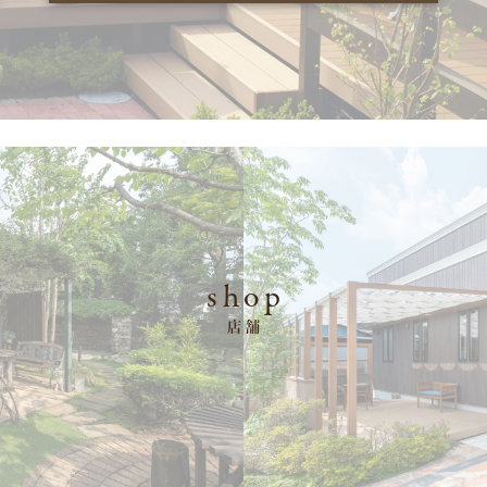
2020.5.25
CASE.004
車と自転車が趣味の旦那さんのためにガレージを
設置。 内装は旦那さんが手を加えてオ […]
2020.5.25
CASE.003
駐車空間から玄関までをカーポートの屋根が繋い
でくれて一体感のある門廻りに。カーポ […]
2020.5.25
CASE.002
ガーデンルームやテラスをデッキで繋いだお庭。
shop
家族みんなでBBQやプール、日光浴 […]
店舗
2020.5.25
CASE.001
中央の円形花壇にココスヤシを植栽し、それを囲
むように泉をつくり、流れ出る水が川に […]