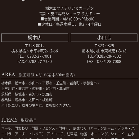
栃木エクステリア＆ガーデン
設計・施工専門ショップ タカキュー
■営業時間／AM10:00～PM5:00
■定休日／毎週水曜日、第2・4土曜日
栃木店
小山店
〒328-0012
〒323-0829
栃木県栃木市平柳町2-12-56
栃木県小山市東城南1-3-18
TEL／0282-27-7001
TEL／0285-28-7002
FAX／0282-27-7580
FAX／0285-28-7008
AREA
施工可能エリア(基本30km圏内)
栃木県：栃木市・小山市・下野市・壬生町・岩舟町・宇都宮市・
上三川町・鹿沼市・佐野市・足利市・真岡市
茨城県：結城市・古河市・筑西市
群馬県：館林市・太田市・板倉町
※上記エリア以外の場合は、ご相談ください。
ITEMS
取扱品目
ポーチ、門まわり（門扉・フェンス・門柱）、
庭まわり（ガーデンルーム・デッキ・パ
ーゴラ・アーチ・トレリス）
アプローチ、駐車場、物置、オーニング、シェード、立水