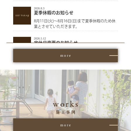
2026.8.3
夏季休暇のお知らせ
8月11日(火)〜8月16日(日)まで夏季休暇のため休
業とさせていただきます。
2026.5.12
定休日変更のお知らせ
定休日が毎週 水曜日と第2・4土曜日に変更にな
more
りました。お客様にはご不便をおかけ […]
2024.9.3
金利負担0円キャンペーン 好評につき延
長！
好評につき「金利負担0円キャンペーン」を延長
します。外構・エクステリア工事をおト […]
works
2020.5.25
CASE.005
施工事例
玄関の屋根が小さく雨の日の不便さから、テラス
を取付け、その延長上にオープンテラス […]
more