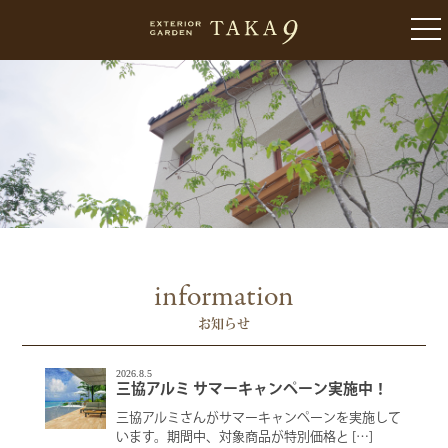
togg
nav
information
お知らせ
2026.8.5
三協アルミ サマーキャンペーン実施中！
三協アルミさんがサマーキャンペーンを実施して
います。期間中、対象商品が特別価格と […]